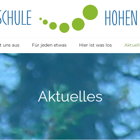
 uns aus
Für jeden etwas
Hier ist was los
Aktuell
Aktuelles