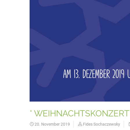
* WEIHNACHTSKONZERTE
20. November 2019
Fides Sochaczewsky