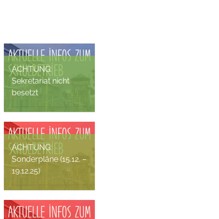
N
ACHTUNG:
Sekretariat nicht
besetzt
Fides Sochaczewsky, 27.
Januar 2026
ACHTUNG:
Sonderpläne (15.12. –
19.12.25)
Fides Sochaczewsky, 15.
Dezember 2025