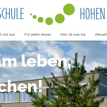
 uns aus
Für jeden etwas
Hier ist was los
Aktuell
a
m
l
e
b
e
n
,
c
h
e
n
!