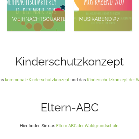
WEIHNACHTSQUARTERLY
MUSIKABEND #7
Fides Sochaczewsky, 28.
Fides Sochaczewsky, 10.
November 2025
November 2025
Kinderschutzkonzept
das
kommunale Kinderschutzkonzept
und das
Kinderschutzkonzept der 
Eltern-ABC
Hier finden Sie das
Eltern ABC der Waldgrundschule.