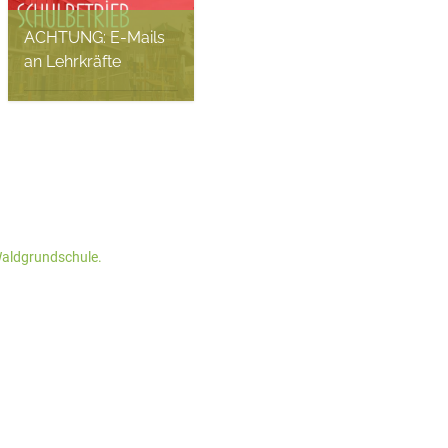
ACHTUNG: E-Mails
an Lehrkräfte
Fides Sochaczewsky, 6.
November 2025
Waldgrundschule.