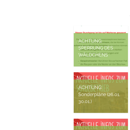
ACHTUNG:
SPERRUNG DES
WÄLDCHENS
Fides Sochaczewsky, 18.
Juni 2026
ACHTUNG:
Sonderpläne (26.01.
30.01.)
Fides Sochaczewsky, 26.
Januar 2026