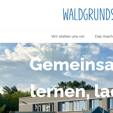
Wir stellen uns vor
Das macht
G
e
m
e
i
n
s
l
e
r
n
e
n
,
l
a