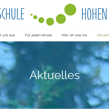
 uns aus
Für jeden etwas
Hier ist was los
Aktuell
Aktuelles