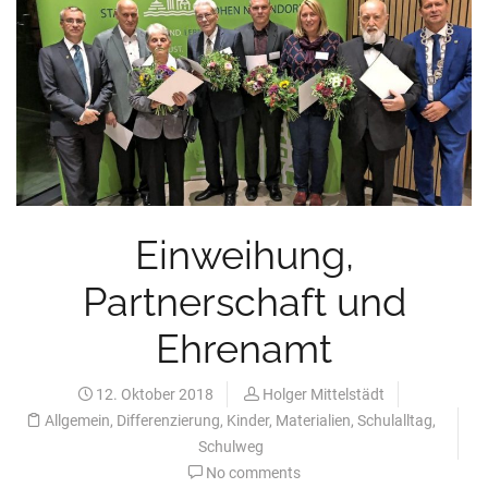
Einweihung,
Partnerschaft und
Ehrenamt
12. Oktober 2018
Holger Mittelstädt
Allgemein
,
Differenzierung
,
Kinder
,
Materialien
,
Schulalltag
,
Schulweg
No comments