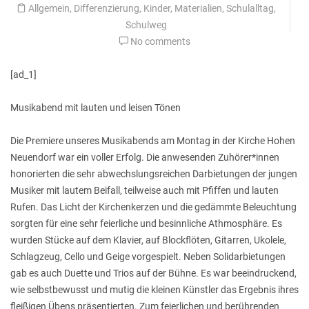
Allgemein
,
Differenzierung
,
Kinder
,
Materialien
,
Schulalltag
,
Schulweg
No comments
[ad_1]
Musikabend mit lauten und leisen Tönen
Die Premiere unseres Musikabends am Montag in der Kirche Hohen
Neuendorf war ein voller Erfolg. Die anwesenden Zuhörer*innen
honorierten die sehr abwechslungsreichen Darbietungen der jungen
Musiker mit lautem Beifall, teilweise auch mit Pfiffen und lauten
Rufen. Das Licht der Kirchenkerzen und die gedämmte Beleuchtung
sorgten für eine sehr feierliche und besinnliche Athmosphäre. Es
wurden Stücke auf dem Klavier, auf Blockflöten, Gitarren, Ukolele,
Schlagzeug, Cello und Geige vorgespielt. Neben Solidarbietungen
gab es auch Duette und Trios auf der Bühne. Es war beeindruckend,
wie selbstbewusst und mutig die kleinen Künstler das Ergebnis ihres
fleißigen Übens präsentierten. Zum feierlichen und berührenden