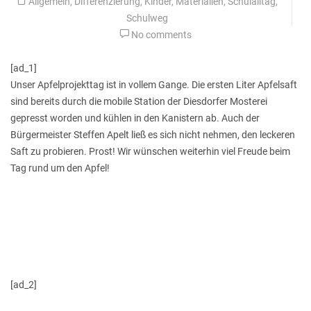
Allgemein
,
Differenzierung
,
Kinder
,
Materialien
,
Schulalltag
,
Schulweg
No comments
[ad_1]
Unser Apfelprojekttag ist in vollem Gange. Die ersten Liter Apfelsaft
sind bereits durch die mobile Station der Diesdorfer Mosterei
gepresst worden und kühlen in den Kanistern ab. Auch der
Bürgermeister Steffen Apelt ließ es sich nicht nehmen, den leckeren
Saft zu probieren. Prost! Wir wünschen weiterhin viel Freude beim
Tag rund um den Apfel!
[ad_2]