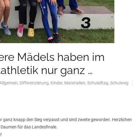
sere Mädels haben im
athletik nur ganz …
Allgemein
,
Differenzierung
,
Kinder
,
Materialien
,
Schulalltag
,
Schulweg
ur ganz knapp den Sieg verpasst und sind zweite geworden. Herzlichen
e Daumen für das Landesfinale.
!