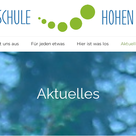
 uns aus
Für jeden etwas
Hier ist was los
Aktuell
Aktuelles