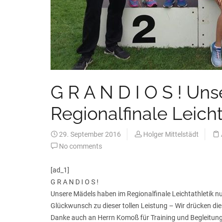
G R A N D I O S ! Un
Regionalfinale Leicht
29. September 2016
Holger Mittelstädt
No comments
[ad_1]
G R A N D I O S !
Unsere Mädels haben im Regionalfinale Leichtathletik n
Glückwunsch zu dieser tollen Leistung – Wir drücken di
Danke auch an Herrn Komoß für Training und Begleitung