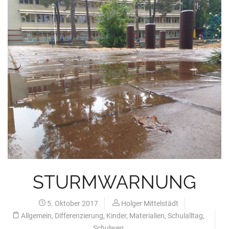
STURMWARNUNG
5. Oktober 2017
Holger Mittelstädt
Allgemein
,
Differenzierung
,
Kinder
,
Materialien
,
Schulalltag
,
Schulweg