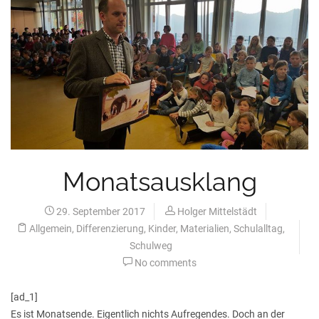
Monatsausklang
29. September 2017
Holger Mittelstädt
Allgemein
,
Differenzierung
,
Kinder
,
Materialien
,
Schulalltag
,
Schulweg
No comments
[ad_1]
Es ist Monatsende. Eigentlich nichts Aufregendes. Doch an der