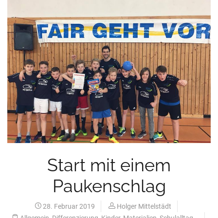
Start mit einem
Paukenschlag
28. Februar 2019
Holger Mittelstädt
Allgemein
,
Differenzierung
,
Kinder
,
Materialien
,
Schulalltag
,