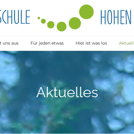
 uns aus
Für jeden etwas
Hier ist was los
Aktuell
Aktuelles