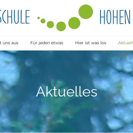
 uns aus
Für jeden etwas
Hier ist was los
Aktuell
Aktuelles