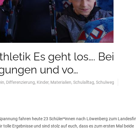
hletik Es geht los…. Bei
ngungen und vo…
ein
,
Differenzierung
,
Kinder
,
Materialien
,
Schulalltag
,
Schulweg
r Spannung fahren heute 23 Schüler*innen nach Löwenberg zum Landesfi
ür tolle Ergebnisse und sind stolz auf euch, dass es zum ersten Mal beide