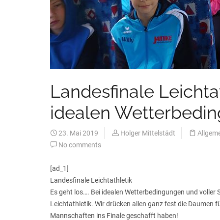
Landesfinale Leichtat
idealen Wetterbedi
23. Mai 2019
Holger Mittelstädt
Allgem
No comments
[ad_1]
Landesfinale Leichtathletik
Es geht los…. Bei idealen Wetterbedingungen und volle
Leichtathletik. Wir drücken allen ganz fest die Daumen f
Mannschaften ins Finale geschafft haben!