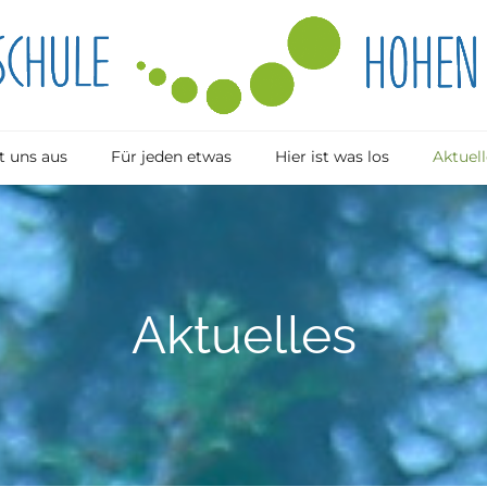
 uns aus
Für jeden etwas
Hier ist was los
Aktuell
Aktuelles