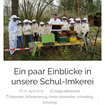
Ein paar Einblicke in
unsere Schul-Imkerei
16. April 2018
Holger Mittelstädt
Allgemein
,
Differenzierung
,
Kinder
,
Materialien
,
Schulalltag
,
Schulweg