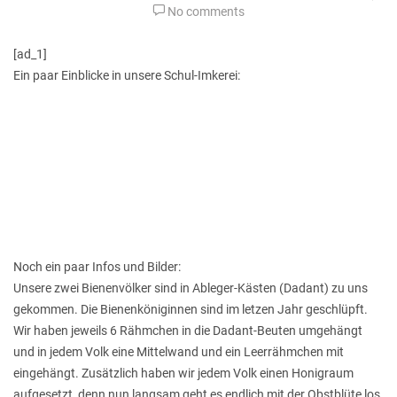
No comments
[ad_1]
Ein paar Einblicke in unsere Schul-Imkerei:
Noch ein paar Infos und Bilder:
Unsere zwei Bienenvölker sind in Ableger-Kästen (Dadant) zu uns
gekommen. Die Bienenköniginnen sind im letzen Jahr geschlüpft.
Wir haben jeweils 6 Rähmchen in die Dadant-Beuten umgehängt
und in jedem Volk eine Mittelwand und ein Leerrähmchen mit
eingehängt. Zusätzlich haben wir jedem Volk einen Honigraum
aufgesetzt, denn nun langsam geht es endlich mit der Obstblüte los.