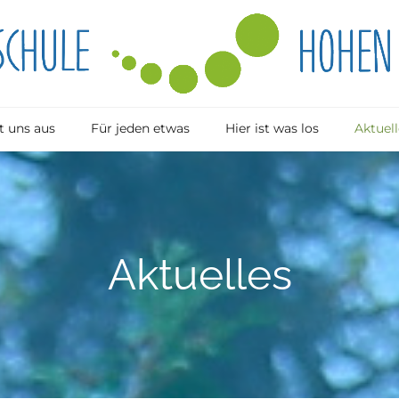
 uns aus
Für jeden etwas
Hier ist was los
Aktuell
Aktuelles