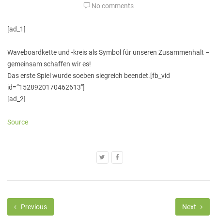
No comments
[ad_1]
Waveboardkette und -kreis als Symbol für unseren Zusammenhalt –
gemeinsam schaffen wir es!
Das erste Spiel wurde soeben siegreich beendet.[fb_vid
id=“1528920170462613″]
[ad_2]
Source
Previous
Next