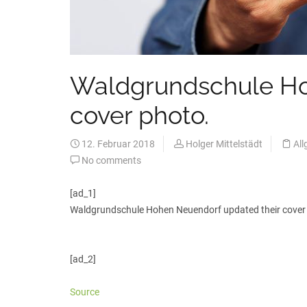
Waldgrundschule Ho
cover photo.
12. Februar 2018
Holger Mittelstädt
All
No comments
[ad_1]
Waldgrundschule Hohen Neuendorf updated their cover
[ad_2]
Source