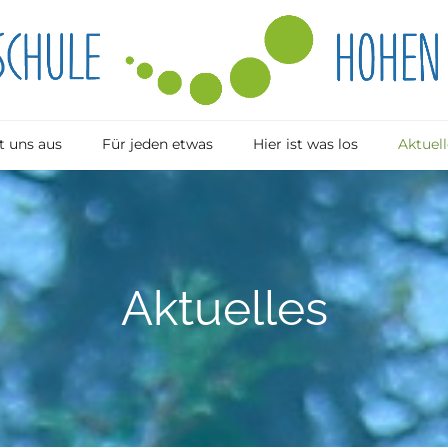
 uns aus
Für jeden etwas
Hier ist was los
Aktuell
Aktuelles