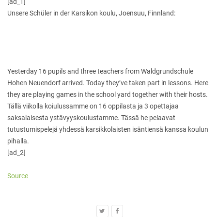
[ad_1]
Unsere Schüler in der Karsikon koulu, Joensuu, Finnland:
Yesterday 16 pupils and three teachers from Waldgrundschule
Hohen Neuendorf arrived. Today they’ve taken part in lessons. Here
they are playing games in the school yard together with their hosts.
Tällä viikolla koiulussamme on 16 oppilasta ja 3 opettajaa
saksalaisesta ystävyyskoulustamme. Tässä he pelaavat
tutustumispelejä yhdessä karsikkolaisten isäntiensä kanssa koulun
pihalla.
[ad_2]
Source