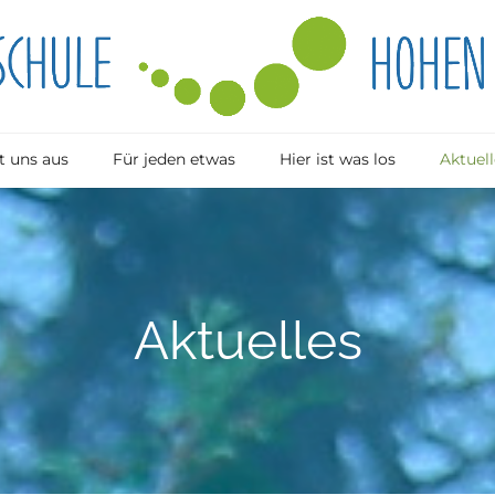
 uns aus
Für jeden etwas
Hier ist was los
Aktuell
Aktuelles