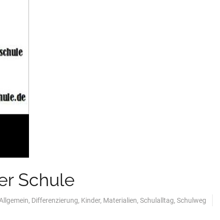
er Schule
Allgemein
,
Differenzierung
,
Kinder
,
Materialien
,
Schulalltag
,
Schulweg