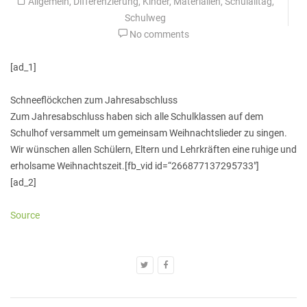
Allgemein
,
Differenzierung
,
Kinder
,
Materialien
,
Schulalltag
,
Schulweg
No comments
[ad_1]
Schneeflöckchen zum Jahresabschluss
Zum Jahresabschluss haben sich alle Schulklassen auf dem
Schulhof versammelt um gemeinsam Weihnachtslieder zu singen.
Wir wünschen allen Schülern, Eltern und Lehrkräften eine ruhige und
erholsame Weihnachtszeit.[fb_vid id=“266877137295733″]
[ad_2]
Source