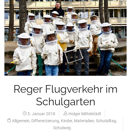
Reger Flugverkehr im
Schulgarten
5. Januar 2018
Holger Mittelstädt
Allgemein
,
Differenzierung
,
Kinder
,
Materialien
,
Schulalltag
,
Schulweg