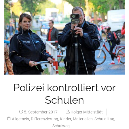
Polizei kontrolliert vor
Schulen
5. September 2017
Holger Mittelstädt
Allgemein
,
Differenzierung
,
Kinder
,
Materialien
,
Schulalltag
,
Schulweg