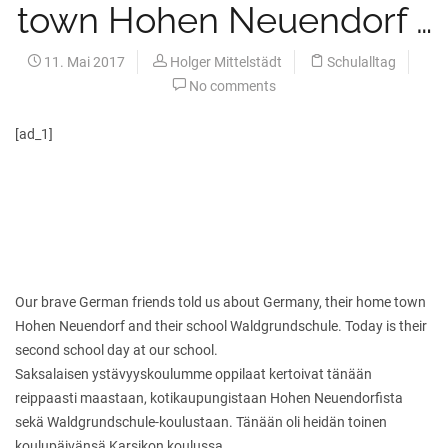
town Hohen Neuendorf …
11. Mai 2017
Holger Mittelstädt
Schulalltag
No comments
[ad_1]
Our brave German friends told us about Germany, their home town
Hohen Neuendorf and their school Waldgrundschule. Today is their
second school day at our school.
Saksalaisen ystävyyskoulumme oppilaat kertoivat tänään
reippaasti maastaan, kotikaupungistaan Hohen Neuendorfista
sekä Waldgrundschule-koulustaan. Tänään oli heidän toinen
koulupäivänsä Karsikon koulussa.