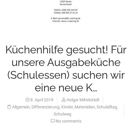
Küchenhilfe gesucht! Für
unsere Ausgabeküche
(Schulessen) suchen wir
eine neue K…
8. April 2019
Holger Mittelstädt
Allgemein
,
Differenzierung
,
Kinder
,
Materialien
,
Schulalltag
,
Schulweg
No comments