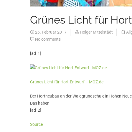
Grünes Licht für Ho
26. Februar 2017
Holger Mittelstädt
All
No comments
[ad_1]
Grünes Licht für Hort-Entwurf – MOZ.de
Der Hortneubau an der Waldgrundschule in Hohen Neuen
Das haben
[ad_2]
Source