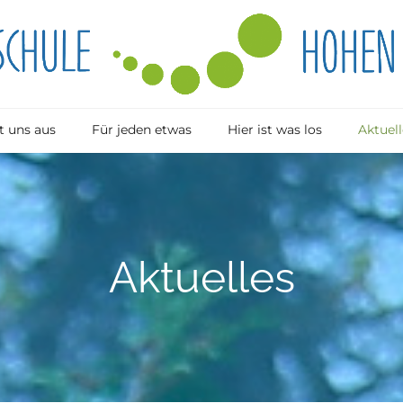
 uns aus
Für jeden etwas
Hier ist was los
Aktuell
Aktuelles