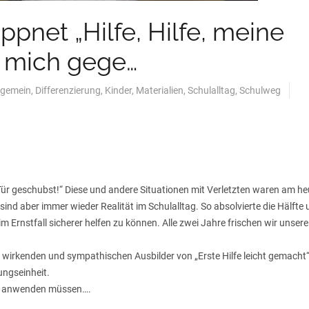
ppnet „Hilfe, Hilfe, meine
at mich gege…
lgemein
,
Differenzierung
,
Kinder
,
Materialien
,
Schulalltag
,
Schulweg
ie Tür geschubst!“ Diese und andere Situationen mit Verletzten waren am h
nd aber immer wieder Realität im Schulalltag. So absolvierte die Hälfte 
m Ernstfall sicherer helfen zu können. Alle zwei Jahre frischen wir unsere
 wirkenden und sympathischen Ausbilder von „Erste Hilfe leicht gemacht“ 
ungseinheit.
oft anwenden müssen….