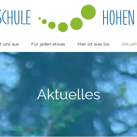
 uns aus
Für jeden etwas
Hier ist was los
Aktuell
Aktuelles