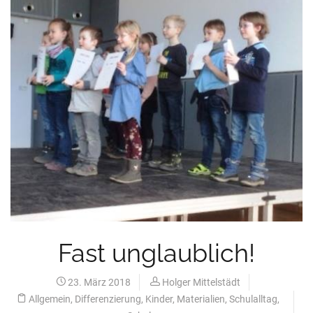
Fast unglaublich!
23. März 2018
Holger Mittelstädt
Allgemein
,
Differenzierung
,
Kinder
,
Materialien
,
Schulalltag
,