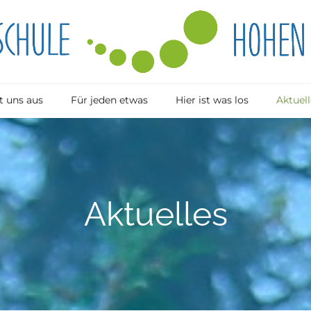
 uns aus
Für jeden etwas
Hier ist was los
Aktuell
Aktuelles