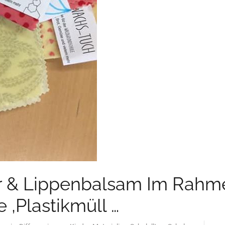
r & Lippenbalsam Im Rahm
e ‚Plastikmüll …