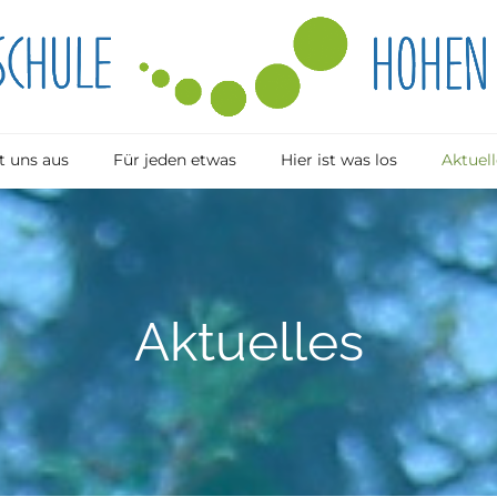
 uns aus
Für jeden etwas
Hier ist was los
Aktuell
Aktuelles