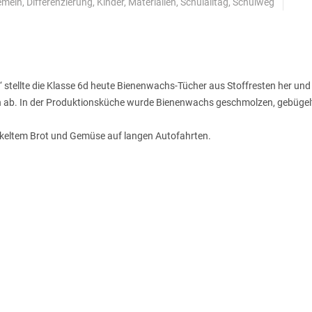
emein
,
Differenzierung
,
Kinder
,
Materialien
,
Schulalltag
,
Schulweg
 stellte die Klasse 6d heute Bienenwachs-Tücher aus Stoffresten her und 
n ab. In der Produktionsküche wurde Bienenwachs geschmolzen, gebügel
ckeltem Brot und Gemüse auf langen Autofahrten.