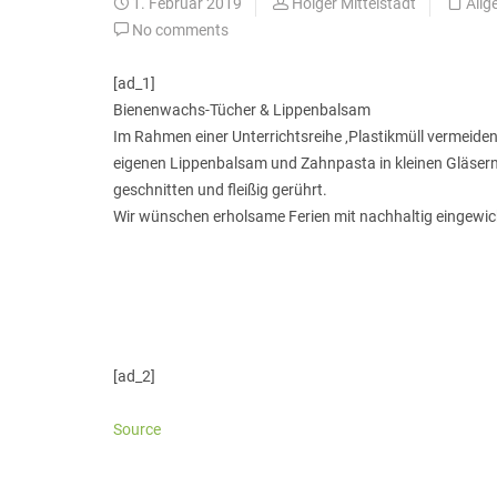
1. Februar 2019
Holger Mittelstädt
Allg
No comments
[ad_1]
Bienenwachs-Tücher & Lippenbalsam
Im Rahmen einer Unterrichtsreihe ‚Plastikmüll vermeiden‘
eigenen Lippenbalsam und Zahnpasta in kleinen Gläser
geschnitten und fleißig gerührt.
Wir wünschen erholsame Ferien mit nachhaltig eingewi
[ad_2]
Source