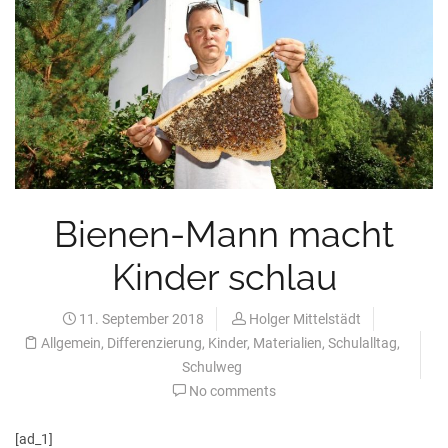
Bienen-Mann macht
Kinder schlau
11. September 2018
Holger Mittelstädt
Allgemein
,
Differenzierung
,
Kinder
,
Materialien
,
Schulalltag
,
Schulweg
No comments
[ad_1]