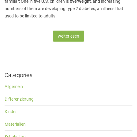
familiar: One in five U.S. children is
overweight
, and increasing
numbers of them are developing type 2 diabetes, an illness that
used to be limited to adults.
weiterlesen
Categories
Allgemein
Differenzierung
Kinder
Materialien
Schulalltag