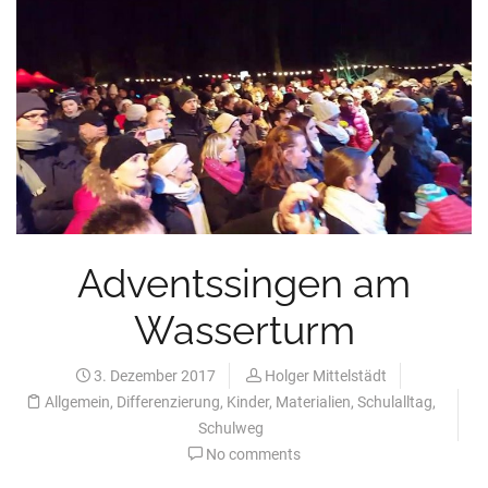
Adventssingen am
Wasserturm
3. Dezember 2017
Holger Mittelstädt
Allgemein
,
Differenzierung
,
Kinder
,
Materialien
,
Schulalltag
,
Schulweg
No comments