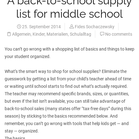
A back-to-school supply
list for middle school
25. September 2014
Fides Sochaczewsky
Allgemein
,
Kinder
,
Materialien
,
Schulalltag
No comments
You can’t go wrong with a shopping list of basics and things to keep
your student organized.
What’s the smart way to shop for school supplies? Eliminate the
guesswork by getting a list from your child’s teacher ahead of time
or waiting until school starts to find out what’s actually required.
The teacher may recommend specific brands, sizes, or quantities,
but even if the list isn’t available, you can still take advantage of
back-to-school sales (many states offer “tax-free days” during this
season) by sticking to the basics recommended below. And
remember, you can’t go wrong with tools that help kids get — and
stay — organized.
The basics