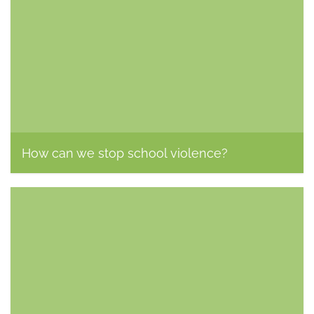
How can we stop school violence?
Kerstin Soehring, 14. August 2015