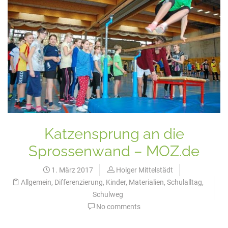
Katzensprung an die
Sprossenwand – MOZ.de
1. März 2017
Holger Mittelstädt
Allgemein
,
Differenzierung
,
Kinder
,
Materialien
,
Schulalltag
,
Schulweg
No comments