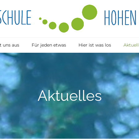
 uns aus
Für jeden etwas
Hier ist was los
Aktuell
Aktuelles