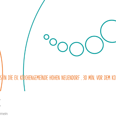
E
emein