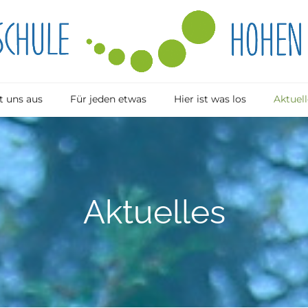
 uns aus
Für jeden etwas
Hier ist was los
Aktuell
Aktuelles