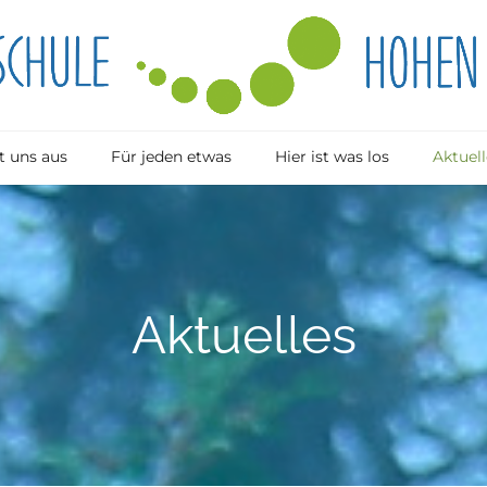
 uns aus
Für jeden etwas
Hier ist was los
Aktuell
Aktuelles