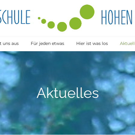
 uns aus
Für jeden etwas
Hier ist was los
Aktuell
Aktuelles